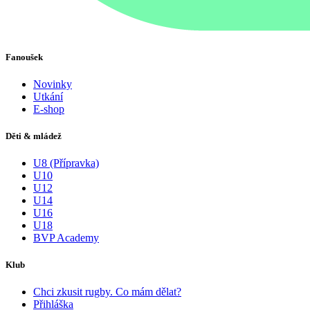
Fanoušek
Novinky
Utkání
E-shop
Děti & mládež
U8 (Přípravka)
U10
U12
U14
U16
U18
BVP Academy
Klub
Chci zkusit rugby. Co mám dělat?
Přihláška