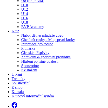
U8 (Přípravka)
U10
U12
U14
U16
U18
BVP Academy
Klub
Nábor dětí & mládeže 2026
Chci hrát rugby - Moje první kroky
Informace pro rodiče
Přihláška
Členské příspěvky
Zdravotní & sportovní prohlídka
Hlášení pojistné události
Sponzoring
Ke stažení
Utkání
Tréninky
Soustředění
E-shop
Kontakt
Klubový informační systém