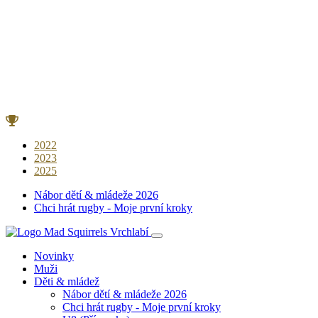
2022
2023
2025
Nábor dětí & mládeže 2026
Chci hrát rugby - Moje první kroky
Novinky
Muži
Děti & mládež
Nábor dětí & mládeže 2026
Chci hrát rugby - Moje první kroky