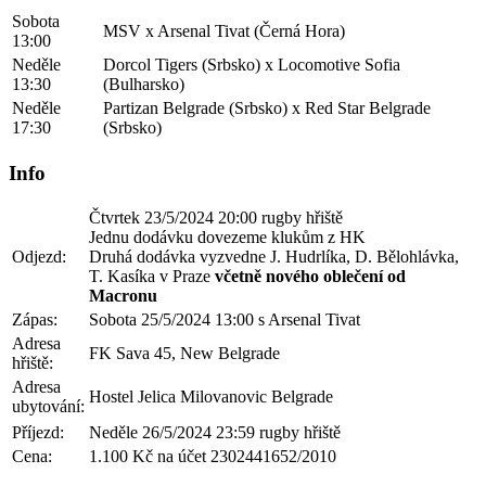
Sobota
MSV x Arsenal Tivat (Černá Hora)
13:00
Neděle
Dorcol Tigers (Srbsko) x Locomotive Sofia
13:30
(Bulharsko)
Neděle
Partizan Belgrade (Srbsko) x Red Star Belgrade
17:30
(Srbsko)
Info
Čtvrtek 23/5/2024 20:00 rugby hřiště
Jednu dodávku dovezeme klukům z HK
Odjezd:
Druhá dodávka vyzvedne J. Hudrlíka, D. Bělohlávka,
T. Kasíka v Praze
včetně nového oblečení od
Macronu
Zápas:
Sobota 25/5/2024 13:00 s Arsenal Tivat
Adresa
FK Sava 45, New Belgrade
hřiště:
Adresa
Hostel Jelica Milovanovic Belgrade
ubytování:
Příjezd:
Neděle 26/5/2024 23:59 rugby hřiště
Cena:
1.100 Kč na účet 2302441652/2010