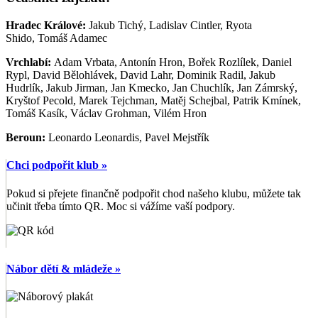
Hradec Králové:
Jakub Tichý,
Ladislav Cintler, Ryota
Shido,
Tomáš Adamec
Vrchlabí:
Adam Vrbata, Antonín Hron, Bořek Rozlílek, Daniel
Rypl, David Bělohlávek, David Lahr, Dominik Radil, Jakub
Hudrlík, Jakub Jirman, Jan Kmecko, Jan Chuchlík, Jan Zámrský,
Kryštof Pecold, Marek Tejchman, Matěj Schejbal, Patrik Kmínek,
Tomáš Kasík, Václav Grohman, Vilém Hron
Beroun:
Leonardo Leonardis, Pavel Mejstřík
Chci podpořit klub »
Pokud si přejete finančně podpořit chod našeho klubu, můžete tak
učinit třeba tímto QR. Moc si vážíme vaší podpory.
Nábor dětí & mládeže »