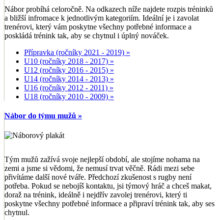
Nábor probíhá celoročně. Na odkazech níže najdete rozpis tréninků
a bližší infromace k jednotlivým kategoriím. Ideální je i zavolat
trenérovi, který vám poskytne všechny potřebné informace a
poskládá trénink tak, aby se chytnul i úplný nováček.
Přípravka (ročníky 2021 - 2019) »
U10 (ročníky 2018 - 2017) »
U12 (ročníky 2016 - 2015) »
U14 (ročníky 2014 - 2013) »
U16 (ročníky 2012 - 2011) »
U18 (ročníky 2010 - 2009) »
Nábor do týmu mužů »
Tým mužů zažívá svoje nejlepší období, ale stojíme nohama na
zemi a jsme si vědomi, že nemusí trvat věčně. Rádi mezi sebe
přivítáme další nové tváře. Předchozí zkušenost s rugby není
potřeba. Pokud se nebojíš kontaktu, jsi týmový hráč a chceš makat,
doraž na trénink, ideálně i nejdřív zavolej trenérovi, který ti
poskytne všechny potřebné informace a připraví trénink tak, aby ses
chytnul.