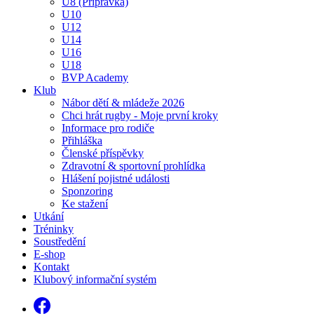
U8 (Přípravka)
U10
U12
U14
U16
U18
BVP Academy
Klub
Nábor dětí & mládeže 2026
Chci hrát rugby - Moje první kroky
Informace pro rodiče
Přihláška
Členské příspěvky
Zdravotní & sportovní prohlídka
Hlášení pojistné události
Sponzoring
Ke stažení
Utkání
Tréninky
Soustředění
E-shop
Kontakt
Klubový informační systém