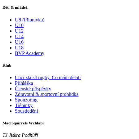
Děti & mládež
U8 (Přípravka)
U10
U12
U14
U16
U18
BVP Academy
Klub
Chci zkusit rugby. Co mám dělat?
Přihláška
Členské příspěvky
Zdravotní & sportovní prohlídka
Sponzoring
Tréninky
Soustředění
Mad Squirrels Vrchlabí
TJ Jiskra Podhůří