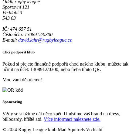
Oddíl rugby league
Sportovní 121
Vrchlabí 3
543 03
IČ: 474 657 51
Číslo účtu: 1308912/0300
E-mail:
david.lahr@rugbyleague.cz
Chci podpořit klub
Pokud si přejete finančně podpořit chod našeho klubu, můžete tak
učinit na účet: 1308912/0300, nebo třeba tímto QR.
Moc vám děkujeme!
Sponzoring
Vždy se snažíme dát něco zpět. Umístíme váš brand na dresy,
billboardy, hřiště atd.
Více informací naleznete zde.
© 2024 Rugby League klub Mad Squirrels Vrchlabí