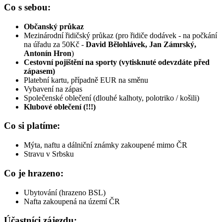
Co s sebou:
Občanský průkaz
Mezinárodní řidičský průkaz (pro řidiče dodávek - na počkání
na úřadu za 50Kč -
David Bělohlávek, Jan Zámrský,
Antonín Hron
)
Cestovní pojištění na sporty (vytisknuté odevzdáte před
zápasem)
Platební kartu, případně EUR na směnu
Vybavení na zápas
Společenské oblečení (dlouhé kalhoty, polotriko / košili)
Klubové oblečení (!!!)
Co si platíme:
Mýta, naftu a dálniční známky zakoupené mimo ČR
Stravu v Srbsku
Co je hrazeno:
Ubytování (hrazeno BSL)
Nafta zakoupená na území ČR
Účastníci zájezdu: