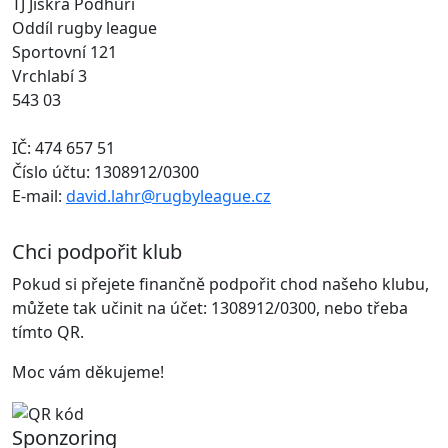
TJ Jiskra Podhůří
Oddíl rugby league
Sportovní 121
Vrchlabí 3
543 03
IČ: 474 657 51
Číslo účtu: 1308912/0300
E-mail:
david.lahr@rugbyleague.cz
Chci podpořit klub
Pokud si přejete finančně podpořit chod našeho klubu,
můžete tak učinit na účet: 1308912/0300, nebo třeba
tímto QR.
Moc vám děkujeme!
Sponzoring