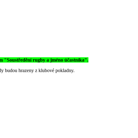
ím "Soustředění rugby a jméno účastníka".
ady budou hrazeny z klubové pokladny.