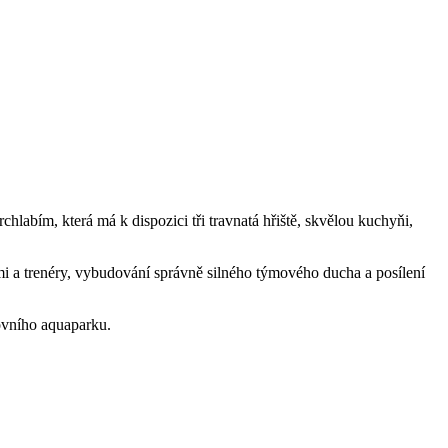
chlabím, která má k dispozici tři travnatá hřiště, skvělou kuchyňi,
ětmi a trenéry, vybudování správně silného týmového ducha a posílení
ovního aquaparku.