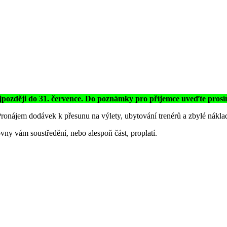
ejpozději do 31. července. Do poznámky pro příjemce uveďte pros
 Pronájem dodávek k přesunu na výlety, ubytování trenérů a zbylé nákl
vny vám soustředění, nebo alespoň část, proplatí.