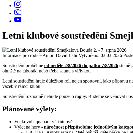
Letní klubové soustředění Smejk
Informace pro rodiče
Autor: David Lahr
Vytvořeno: 03.03.2026
Posl
Soustředění proběhne
od neděle 2/8/2026 do pátku 7/8/2026
stejně 
ohniště na táborák, nebo třeba saunu s vířivkou.
Letní soustředění hraje důležitou roli nejen sportovní, jako přípravu
vazeb v rámci klubu.
Soustředění rozhodně nebude pouze o rugby. Budeme se věnovat i ost
Plánované výlety:
Venkovní aquapark v Trutnově
Výlet na hory -
náročnost přizpůsobíme jednotlivým katego
U8, U10 - Autobusem na Zlaté Návrší, dále pěšky na L