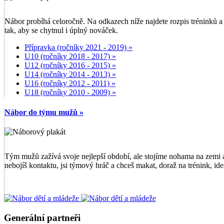
Nábor probíhá celoročně. Na odkazech níže najdete rozpis tréninků a 
tak, aby se chytnul i úplný nováček.
Přípravka (ročníky 2021 - 2019) »
U10 (ročníky 2018 - 2017) »
U12 (ročníky 2016 - 2015) »
U14 (ročníky 2014 - 2013) »
U16 (ročníky 2012 - 2011) »
U18 (ročníky 2010 - 2009) »
Nábor do týmu mužů »
Tým mužů zažívá svoje nejlepší období, ale stojíme nohama na zemi a 
nebojíš kontaktu, jsi týmový hráč a chceš makat, doraž na trénink, ideá
Generální partneři