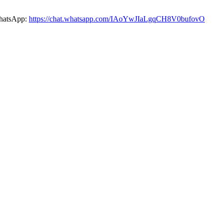
 WhatsApp:
https://chat.whatsapp.com/IAoYwJIaLgqCH8V0bufovO