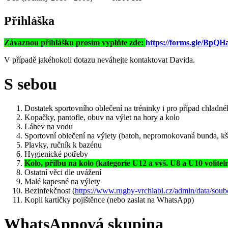
Přihláška
Závaznou přihlášku prosím vyplňte zde:
https://forms.gle/Bp
V případě jakéhokoli dotazu neváhejte kontaktovat Davida.
S sebou
Dostatek sportovního oblečení na tréninky i pro případ chladné
Kopačky, pantofle, obuv na výlet na hory a kolo
Láhev na vodu
Sportovní oblečení na výlety (batoh, nepromokovaná bunda, kš
Plavky, ručník k bazénu
Hygienické potřeby
Kolo, přilbu na kolo (kategorie U12 a výš. U8 a U10 volitel
Ostatní věci dle uvážení
Malé kapesné na výlety
Bezinfekčnost (
https://www.rugby-vrchlabi.cz/admin/data/soub
Kopii kartičky pojištěnce (nebo zaslat na WhatsApp)
WhatsAppová skupina