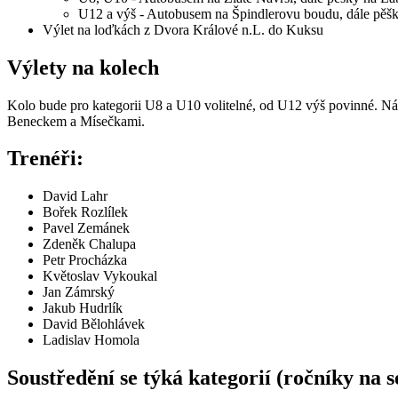
U12 a výš - Autobusem na Špindlerovu boudu, dále pě
Výlet na loďkách z Dvora Králové n.L. do Kuksu
Výlety na kolech
Kolo bude pro kategorii U8 a U10 volitelné, od U12 výš povinné. Ná
Beneckem a Mísečkami.
Trenéři:
David Lahr
Bořek Rozlílek
Pavel Zemánek
Zdeněk Chalupa
Petr Procházka
Květoslav Vykoukal
Jan Zámrský
Jakub Hudrlík
David Bělohlávek
Ladislav Homola
Soustředění se týká kategorií (ročníky na 