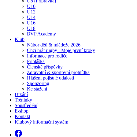
U8 (Přípravka)
U10
U12
U14
U16
U18
BVP Academy
Klub
Nábor dětí & mládeže 2026
Chci hrát rugby - Moje první kroky
Informace pro rodiče
Přihláška
Členské příspěvky
Zdravotní & sportovní prohlídka
Hlášení pojistné události
Sponzoring
Ke stažení
Utkání
Tréninky
Soustředění
E-shop
Kontakt
Klubový informační systém