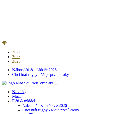
2022
2023
2025
Nábor dětí & mládeže 2026
Chci hrát rugby - Moje první kroky
Novinky
Muži
Děti & mládež
Nábor dětí & mládeže 2026
Chci hrát rugby - Moje první kroky