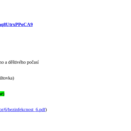
QHaq8UtrxPPoCA9
ho a děštivého počasí
iltovka)
né)
or/6/bezinfekcnost_6.pdf
)